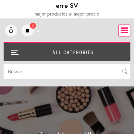
Saltar
erre SV
al
mejor productos al mejor precio
contenido
0
articulos
ALL CATEGORIES
Buscar: