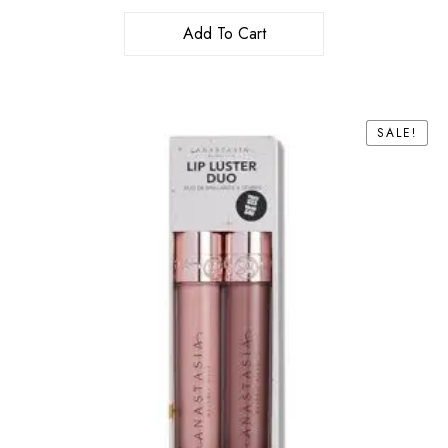
Add To Cart
SALE!
SALE!