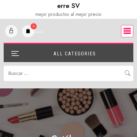
Saltar
erre SV
al
mejor productos al mejor precio
contenido
0
articulos
ALL CATEGORIES
Buscar: