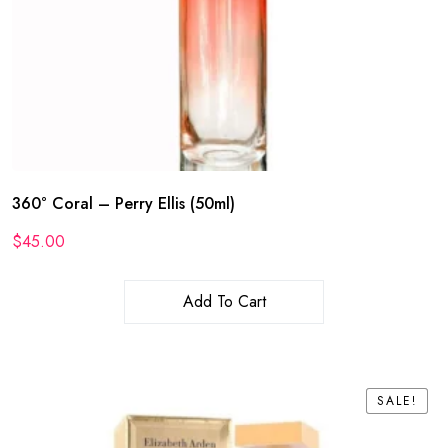
360° Coral – Perry Ellis (50ml)
$
45.00
Add To Cart
SALE!
SALE!