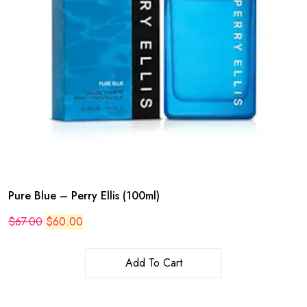
Pure Blue – Perry Ellis (100ml)
Original
Current
$
67.00
$
60.00
price
price
was:
is:
$67.00.
$60.00.
Add To Cart