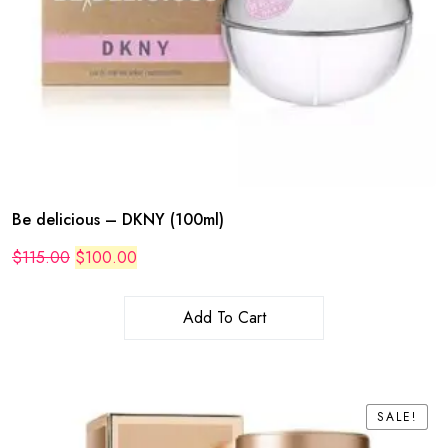
Be delicious – DKNY (100ml)
Original
Current
$
115.00
$
100.00
price
price
was:
is:
$115.00.
$100.00.
Add To Cart
SALE!
SALE!