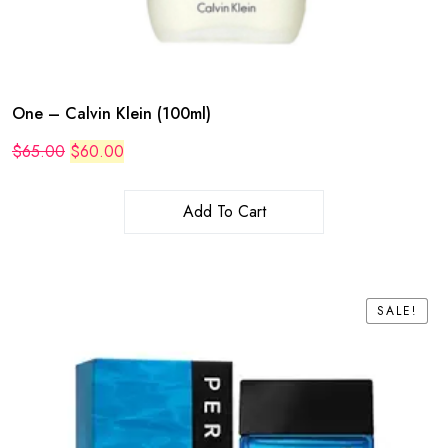
One – Calvin Klein (100ml)
Original
Current
$
65.00
$
60.00
price
price
was:
is:
$65.00.
$60.00.
Add To Cart
SALE!
SALE!