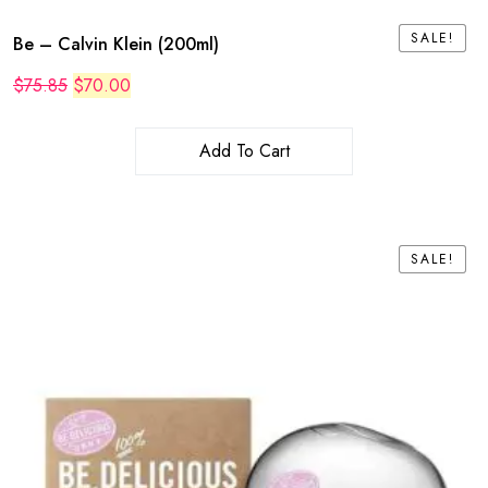
SALE!
SALE!
Be – Calvin Klein (200ml)
Original
Current
$
75.85
$
70.00
price
price
was:
is:
$75.85.
$70.00.
Add To Cart
SALE!
SALE!