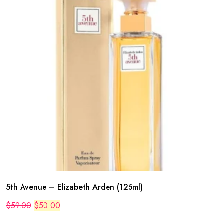
5th Avenue – Elizabeth Arden (125ml)
Original
Current
$
59.00
$
50.00
price
price