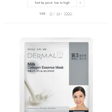
Sort by price: low to high
VER:
12
24
TODO: