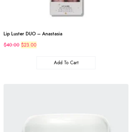
Lip Luster DUO – Anastasia
Original
Current
$
40.00
$
23.00
price
price
was:
is:
$40.00.
$23.00.
Add To Cart